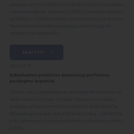
paslaugų centro teikiamai socialinės priežiūros (pagalbos
į namus) paslaugai pratęstu EQUASS Assurance kokybės
sertifikatu. EQUASS kokybės sistemos principai atitinka
Kauno miesto socialinių paslaugų centro misiją bei
vertybes ir prisideda prie...
SKAITYTI
2024-07-10
Individualios priežiūros darbuotojų profesinio
perdegimo aspektai
Tyrimai rodo, kad perdegimas atsiranda dėl nuolatinio su
darbu susijusio streso. Jis ypač intensyvus socialinių
paslaugų srityje, kur emocinė sąveika ir dideli lūkesčiai
dėl paslaugų kokybės gali sustiprinti stresą, todėl būtina
imtis priemonių stresą sukeliantiems veiksniams įveikti,
būtina...