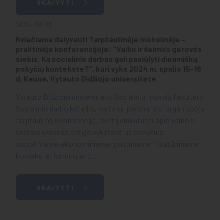
SKAITYTI
2024-09-30
Kviečiame dalyvauti Tarptautinėje mokslinėje –
praktinėje konferencijoje: "Vaiko ir šeimos gerovės
siekis. Ką socialinis darbas gali pasiūlyti dinamiškų
pokyčių kontekste?", kuri vyks 2024 m. spalio 15-16
d. Kaune, Vytauto Didžiojo universitete.
Vytauto Didžiojo universiteto Socialinių mokslų fakulteto
Socialinio darbo katedra, kartu su partneriais, organizuoja
tarptautinę konferenciją, skirtą diskutuoti apie vaiko ir
šeimos gerovės srityje vykstančius pokyčius
socialiniame, ekonominiame, politiniame ir kultūriniame
kontekste, formuojant...
SKAITYTI