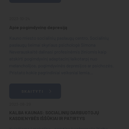
2023-10-24
Apie pogimdyvinę depresiją
Kauno miesto socialinių paslaugų centro, Socialinių
paslaugų šeimai skyriaus psichologė Simona
Neverauskaitė dalinasi profesinėmis žiniomis kaip
atskirti pogimdyvinį adaptacinį laikotarpį nuo
melancholijos, pogimdyvinės depresijos ar psichozės.
Pristato kokie pagrindiniai veiksniai lemia...
SKAITYTI
2023-08-29
KALBA KAUNAS: SOCIALINIŲ DARBUOTOJŲ
KASDIENYBĖS IŠŠŪKIAI IR PATIRTYS
Kviečiame į mokslinę - praktinę konferenciją "Kalba