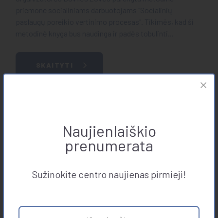
priemone socialiniams darbuotojams "Socialinių
paslaugų poreikio vertinimo procesas". Tikimės, kad ši
metodinė knyga bus naudinga ir padės tobulinti...
SKAITYTI
2024-06-03
Laisvės TV projektas apie psichoaktyviųjų medžiagų
Naujienlaiškio
prevenciją ir Žalos mažinimą
prenumerata
Laisvės TV - projektas apie psichoaktyviųjų medžiagų
prevenciją ir žalos mažinimą su Benu Lastausku
Sužinokite centro naujienas pirmieji!
SKAITYTI
2024-03-13