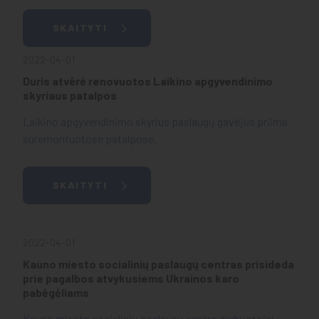
SKAITYTI
2022-04-01
Duris atvėrė renovuotos Laikino apgyvendinimo
skyriaus patalpos
Laikino apgyvendinimo skyrius paslaugų gavėjus priims
suremontuotose patalpose.
SKAITYTI
2022-04-01
Kauno miesto socialinių paslaugų centras prisideda
prie pagalbos atvykusiems Ukrainos karo
pabėgėliams
Kauno miesto socialinių paslaugų centro darbuotojai