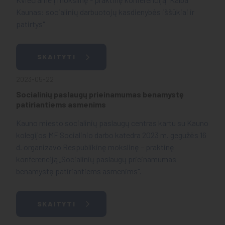
Kaunas: socialinių darbuotojų kasdienybės iššūkiai ir
patirtys"
SKAITYTI
2023-05-22
Socialinių paslaugų prieinamumas benamystę
patiriantiems asmenims
Kauno miesto socialinių paslaugų centras kartu su Kauno
kolegijos MF Socialinio darbo katedra 2023 m. gegužės 16
d. organizavo Respublikinę mokslinę – praktinę
konferenciją „Socialinių paslaugų prieinamumas
benamystę patiriantiems asmenims".
SKAITYTI