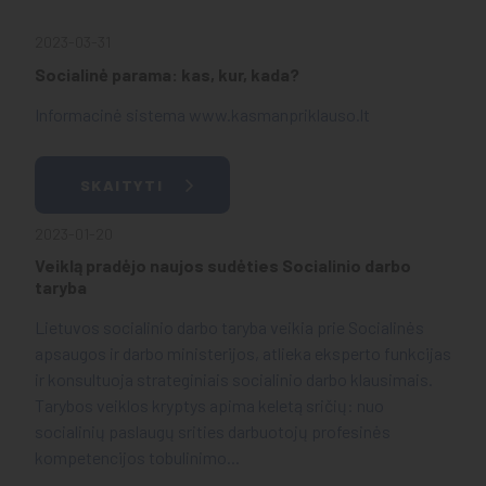
2023-03-31
Socialinė parama: kas, kur, kada?
Informacinė sistema www.kasmanpriklauso.lt
SKAITYTI
2023-01-20
Veiklą pradėjo naujos sudėties Socialinio darbo
taryba
Lietuvos socialinio darbo taryba veikia prie Socialinės
apsaugos ir darbo ministerijos, atlieka eksperto funkcijas
ir konsultuoja strateginiais socialinio darbo klausimais.
Tarybos veiklos kryptys apima keletą sričių: nuo
socialinių paslaugų srities darbuotojų profesinės
kompetencijos tobulinimo...