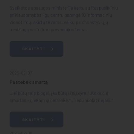
Sveikatos apsaugos ministerija kartu su Respublikiniu
priklausomybės ligų centru parengė 10 informacinių
videofilmų, skirtų tėvams, vaikų psichoaktyviųjų
medžiagų vartojimo prevencijos tema.
SKAITYTI
2025-02-07
Pastebėk smurtą
„Jei būtų taip blogai, jau būtų išsiskyrę.“ „Koks čia
smurtas – niekam gi netrenkė.“ „Tiedu nuolat riejasi.“
SKAITYTI
2025-02-06