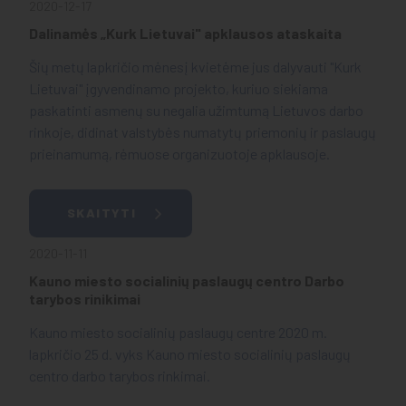
2020-12-17
Dalinamės „Kurk Lietuvai" apklausos ataskaita
Šių metų lapkričio mėnesį kvietėme jus dalyvauti "Kurk
Lietuvai" įgyvendinamo projekto, kuriuo siekiama
paskatinti asmenų su negalia užimtumą Lietuvos darbo
rinkoje, didinat valstybės numatytų priemonių ir paslaugų
prieinamumą, rėmuose organizuotoje apklausoje.
SKAITYTI
2020-11-11
Kauno miesto socialinių paslaugų centro Darbo
tarybos rinikimai
Kauno miesto socialinių paslaugų centre 2020 m.
lapkričio 25 d. vyks Kauno miesto socialinių paslaugų
centro darbo tarybos rinkimai.