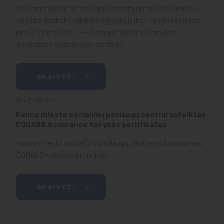
Visuomenės švietimas apie smurtą artimoje aplinkoje,
pagalba gerinant laikino apgyvendinimo sąlygas šeimos
krizių centruose – IKEA socialinės atsakomybės
programos sudedamosios dalys.
SKAITYTI
2021-02-05
Kauno miesto socialinių paslaugų centrui suteiktas
EQUASS Assurance kokybės sertifikatas
Kauno miesto socialinių paslaugų centre vadovaujamasi
EQUASS kokybės principais.
SKAITYTI