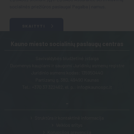
socialinės priežiūros paslaugai Pagalba į namus.
SKAITYTI
Kauno miesto socialinių paslaugų centras
Savivaldybės biudžetinė įstaiga
Duomenys kaupiami ir saugomi Juridinių asmenų registre
Juridinio asmens kodas: 135950440
Partizanų g. 38D, 49490 Kaunas
Tel.:
+370 37 322462
, el. p.:
info@kaunospc.lt
-
Struktūra ir kontaktinė informacija
Veiklos sritys
Korupcijos prevencija