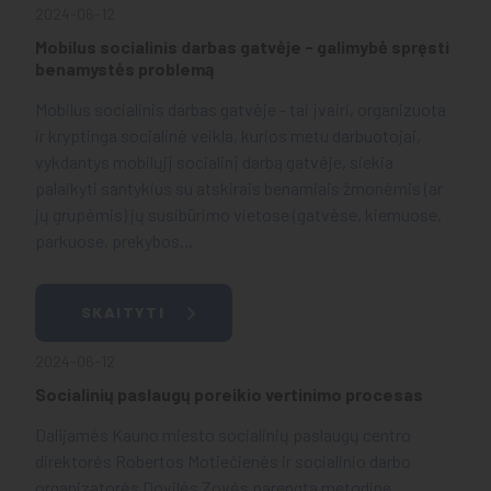
2024-06-12
Mobilus socialinis darbas gatvėje - galimybė spręsti
benamystės problemą
Mobilus socialinis darbas gatvėje - tai įvairi, organizuota
ir kryptinga socialinė veikla, kurios metu darbuotojai,
vykdantys mobilųjį socialinį darbą gatvėje, siekia
palaikyti santykius su atskirais benamiais žmonėmis (ar
jų grupėmis) jų susibūrimo vietose (gatvėse, kiemuose,
parkuose, prekybos...
SKAITYTI
2024-06-12
Socialinių paslaugų poreikio vertinimo procesas
Dalijamės Kauno miesto socialinių paslaugų centro
direktorės Robertos Motiečienės ir socialinio darbo
organizatorės Dovilės Zovės parengta metodine