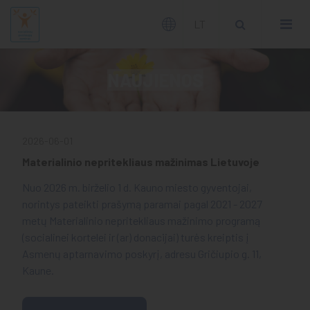
NAUJIENOS
Bendra informacija
2026-06-01
Šeimos krizių centras
Materialinio nepritekliaus mažinimas Lietuvoje
Konsultavimas dėl vienkartinės išmokos
Nuo 2026 m. birželio 1 d. Kauno miesto gyventojai,
įsikurti panaudojimo
norintys pateikti prašymą paramai pagal 2021 - 2027
metų Materialinio nepritekliaus mažinimo programą
(socialinei kortelei ir (ar) donacijai) turės kreiptis į
Asmenų aptarnavimo poskyrį, adresu Gričiupio g. 11,
Kaune.