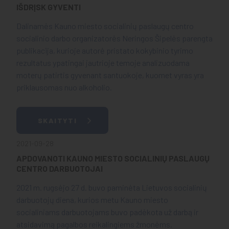
IŠDRĮSK GYVENTI
Dalinamės Kauno miesto socialinių paslaugų centro
socialinio darbo organizatorės Neringos Šipelės parengta
publikacija, kurioje autorė pristato kokybinio tyrimo
rezultatus ypatingai jautrioje temoje analizuodama
moterų patirtis gyvenant santuokoje, kuomet vyras yra
priklausomas nuo alkoholio.
SKAITYTI
2021-09-28
APDOVANOTI KAUNO MIESTO SOCIALINIŲ PASLAUGŲ
CENTRO DARBUOTOJAI
2021 m. rugsėjo 27 d. buvo paminėta Lietuvos socialinių
darbuotojų diena, kurios metu Kauno miesto
socialiniams darbuotojams buvo padėkota už darbą ir
atsidavimą pagalbos reikalingiems žmonėms.