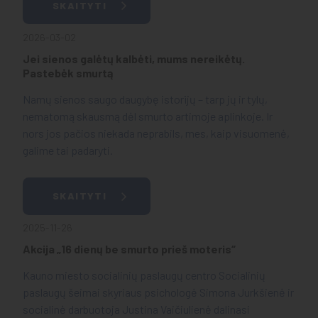
SKAITYTI
2026-03-02
Jei sienos galėtų kalbėti, mums nereikėtų.
Pastebėk smurtą
Namų sienos saugo daugybę istorijų – tarp jų ir tylų,
nematomą skausmą dėl smurto artimoje aplinkoje. Ir
nors jos pačios niekada neprabils, mes, kaip visuomenė,
galime tai padaryti.
SKAITYTI
2025-11-26
Akcija „16 dienų be smurto prieš moteris“
Kauno miesto socialinių paslaugų centro Socialinių
paslaugų šeimai skyriaus psichologė Simona Jurkšienė ir
socialinė darbuotoja Justina Vaičiulienė dalinasi