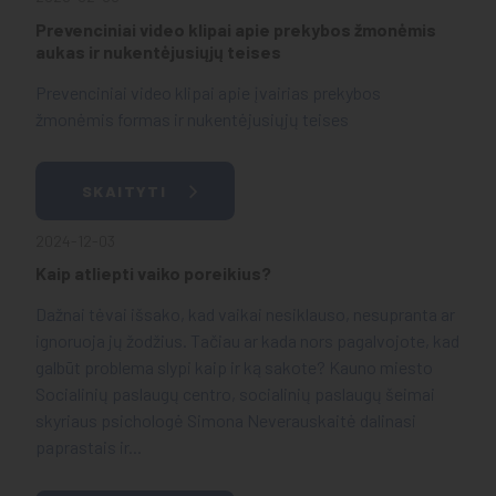
Prevenciniai video klipai apie prekybos žmonėmis
aukas ir nukentėjusiųjų teises
Prevenciniai video klipai apie įvairias prekybos
žmonėmis formas ir nukentėjusiųjų teises
SKAITYTI
2024-12-03
Kaip atliepti vaiko poreikius?
Dažnai tėvai išsako, kad vaikai nesiklauso, nesupranta ar
ignoruoja jų žodžius. Tačiau ar kada nors pagalvojote, kad
galbūt problema slypi kaip ir ką sakote? Kauno miesto
Socialinių paslaugų centro, socialinių paslaugų šeimai
skyriaus psichologė Simona Neverauskaitė dalinasi
paprastais ir...