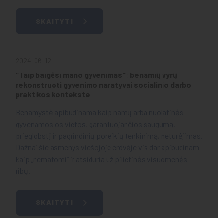
SKAITYTI
2024-06-12
"Taip baigėsi mano gyvenimas": benamių vyrų
rekonstruoti gyvenimo naratyvai socialinio darbo
praktikos kontekste
Benamystė apibūdinama kaip namų arba nuolatinės
gyvenamosios vietos, garantuojančios saugumą,
prieglobstį ir pagrindinių poreikių tenkinimą, neturėjimas.
Dažnai šie asmenys viešojoje erdvėje vis dar apibūdinami
kaip „nematomi“ ir atsiduria už pilietinės visuomenės
ribų.
SKAITYTI