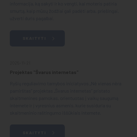
informacija, ką sakyti ir ko vengti, kai moteris patiria
smurtą, kaip mūsų žodžiai gali padėti arba, priešingai,
užverti duris pagalbai.
SKAITYTI
2025-11-21
Projektas "Švarus internetas"
Ryšių reguliavimo tarnybos iniciatyvos „Nė vienas nėra
pamirštas“ projektas „Švarus internetas“ pristato
skaitmenines pamokas, orientuotas į vaikų saugumą
internete ir į vyresnius asmenis, kurie susiduria su
skaitmeninio raštingumo iššūkiais internete.
SKAITYTI