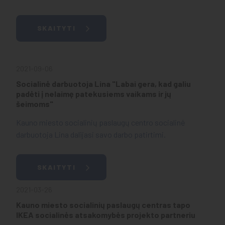
SKAITYTI
2021-09-06
Socialinė darbuotoja Lina "Labai gera, kad galiu
padėti į nelaimę patekusiems vaikams ir jų
šeimoms"
Kauno miesto socialinių paslaugų centro socialinė
darbuotoja Lina dalijasi savo darbo patirtimi.
SKAITYTI
2021-03-26
Kauno miesto socialinių paslaugų centras tapo
IKEA socialinės atsakomybės projekto partneriu