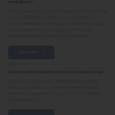
nusikaltimo?
2021 m. sausio 14 d. Lietuvos Respublikos Seime priimtas
Lietuvos Respublikos pagalbos nuo nusikalstamos
veikos nukentėjusiems asmenims įstatymas Nr. XIV-169,
kuriuo reglamentuojamas pagalbos teikimas nuo
nusikalstamų veikų nukentėjusiems asmenims.
SKAITYTI
2024-10-02
Apdovanojimai Socialinio darbuotojo dienos proga
Sveikiname, džiaugiamės ir didžiuojamės kolegėmis,
kurios už nuopelnus socialinio darbo praktikoje buvo
įvertintos ir apdovanotos Kauno miesto savivaldybės
mero padėkomis.