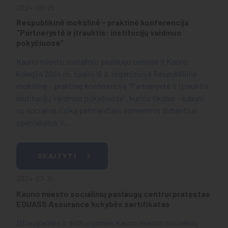
2024-09-25
Respublikinė mokslinė - praktinė konferencija
"Partnerystė ir įtrauktis: institucijų vaidmuo
pokyčiuose"
Kauno miesto socialinių paslaugų centras ir Kauno
kolegija 2024 m. spalio 16 d. organizuoja Respublikinę
mokslinę - praktinę konferenciją "Partnerystė ir įtrauktis:
institucijų vaidmuo pokyčiuose", kurios tikslas - suburti
su socialinę riziką patiriančiais asmenimis dirbančius
specialistus ir...
SKAITYTI
2024-07-15
Kauno miesto socialinių paslaugų centrui pratęstas
EQUASS Assurance kokybės sertifikatas
Džiaugiamės ir didžiuojamės Kauno miesto socialinių