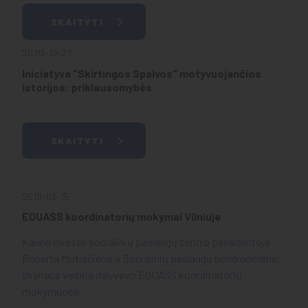
SKAITYTI
2020-10-27
Iniciatyva "Skirtingos Spalvos" motyvuojančios
istorijos: priklausomybės
SKAITYTI
2019-03-15
EQUASS koordinatorių mokymai Vilniuje
Kauno miesto socialinių paslaugų centro pavaduotoja
Roberta Motiečienė ir Socialinių paslaugų bendruomenei
skyriaus vedėja dalyvavo EQUASS koordinatorių
mokymuose.