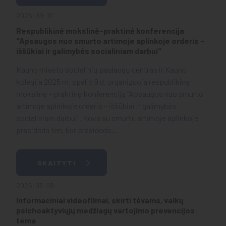
2025-09-10
Respublikinė mokslinė-praktinė konferencija
"Apsaugos nuo smurto artimoje aplinkoje orderis -
iššūkiai ir galimybės socialiniam darbui"
Kauno miesto socialinių paslaugų centras ir Kauno
kolegija 2025 m. spalio 9 d. organizuoja respublikinę
mokslinę - praktinę konferenciją "Apsaugos nuo smurto
artimoje aplinkoje orderis - iššūkiai ir galimybės
socialiniam darbui". Kova su smurtu artimoje aplinkoje
prasideda ten, kur prasideda...
SKAITYTI
2025-03-28
Informaciniai videofilmai, skirti tėvams, vaikų
psichoaktyviųjų medžiagų vartojimo prevencijos
tema