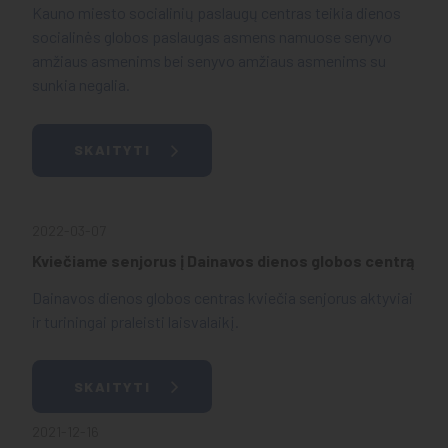
Kauno miesto socialinių paslaugų centras teikia dienos
socialinės globos paslaugas asmens namuose senyvo
amžiaus asmenims bei senyvo amžiaus asmenims su
sunkia negalia.
SKAITYTI
2022-03-07
Kviečiame senjorus į Dainavos dienos globos centrą
Dainavos dienos globos centras kviečia senjorus aktyviai
ir turiningai praleisti laisvalaikį.
SKAITYTI
2021-12-16