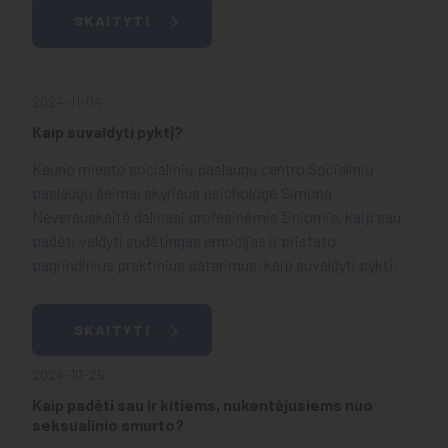
SKAITYTI
2024-11-04
Kaip suvaldyti pyktį?
Kauno miesto socialinių paslaugų centro Socialinių
paslaugų šeimai skyriaus psichologė Simona
Neverauskaitė dalinasi profesinėmis žiniomis, kaip sau
padėti valdyti sudėtingas emocijas ir pristato
pagrindinius praktinius patarimus, kaip suvaldyti pyktį.
SKAITYTI
2024-10-25
Kaip padėti sau ir kitiems, nukentėjusiems nuo
seksualinio smurto?