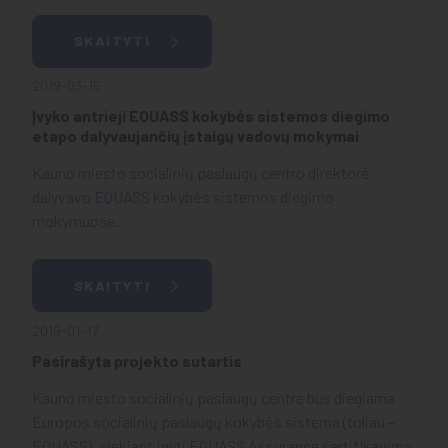
SKAITYTI
2019-03-15
Įvyko antrieji EQUASS kokybės sistemos diegimo
etapo dalyvaujančių įstaigų vadovų mokymai
Kauno miesto socialinių paslaugų centro direktorė
dalyvavo EQUASS kokybės sistemos diegimo
mokymuose.
SKAITYTI
2019-01-17
Pasirašyta projekto sutartis
Kauno miesto socialinių paslaugų centre bus diegiama
Europos socialinių paslaugų kokybės sistema (toliau –
EQUASS), siekiant įgyti EQUASS Assurance sertifikavimą