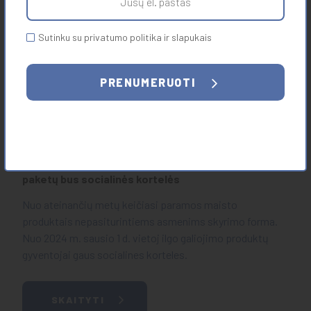
Nemokama ir konfidenciali pagalba nukentėjusiems
nuo nusikalstamų veikų
Sutinku su privatumo politika ir slapukais
Nemokama ir konfidenciali pagalba nukentėjusiems nuo
nusikalstamų veikų
PRENUMERUOTI
SKAITYTI
2023-12-11
Keičiasi paramos skyrimo forma: vietoj maisto
paketų bus socialinės kortelės
Nuo ateinančių metų keičiasi paramos maisto
produktais nepasiturintiems asmenims skyrimo forma.
Nuo 2024 m. sausio 1 d. vietoj ilgo galiojimo produktų
gyventojai gaus socialines korteles.
SKAITYTI